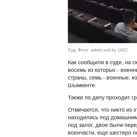
Суд. Фото: askeri.sud.kz: UGC
Как сообщили в суде, на с
восемь из которых - воен
страны, семь - военные, 
Шымкенте.
Также по делу проходит г
Отмечается, что никто из 
находились под домашним
под залог, двое были пер
военчасти, еще шестеро п