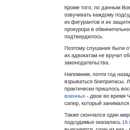
Кроме того, по данным Во
озвучивать каждому подсу
из фигурантов и их защитн
прокурора в обвинительно
подтвердилось.
Поэтому слушания были о
их адвокатам не вручат о
законодательства.
Напомним, почти год наза
взрываться боеприпасы. Л
практически пришлось во
военных
- двое во время 
сапер, который занимался
Также скончался один мир
подсудимых оказались
16
выясняется, один из них -