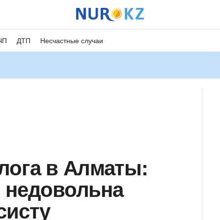
ЧП
ДТП
Несчастные случаи
лога в Алматы:
 недовольна
систу