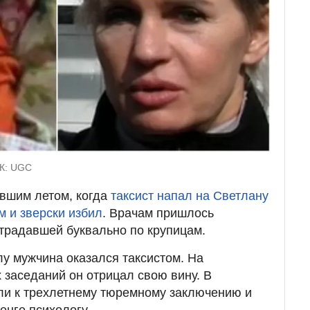
ТК: UGC
вшим летом, когда
таксист напал на Светлану
 и зверски избил
. Врачам пришлось
традавшей буквально по крупицам.
у мужчина оказался таксистом. На
 заседаний он отрицал свою вину. В
или к трехлетнему тюремному заключению и