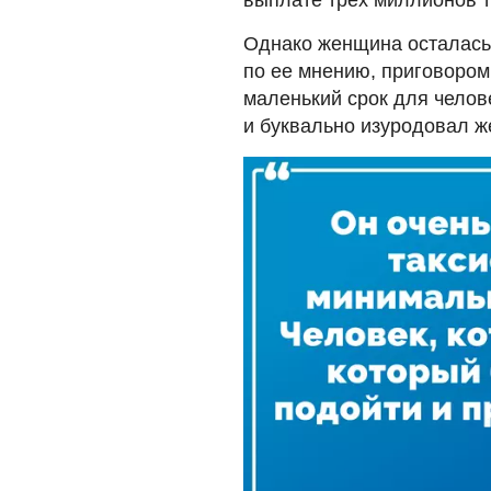
выплате трех миллионов т
Однако женщина осталась
по ее мнению, приговором
маленький срок для челов
и буквально изуродовал ж