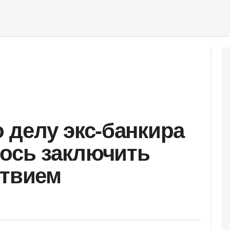
делу экс-банкира
лось заключить
ствием