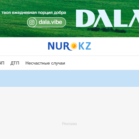
ЧП
ДТП
Несчастные случаи