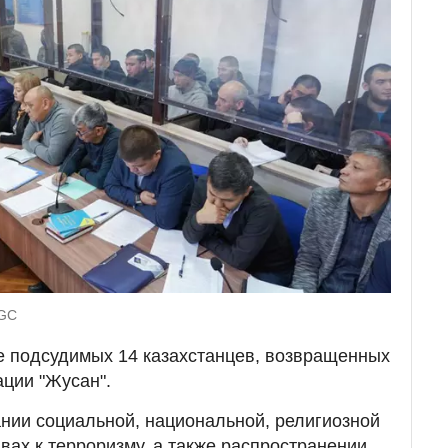
UGC
е подсудимых 14 казахстанцев, возвращенных
ации "Жусан".
нии социальной, национальной, религиозной
вах к терроризму, а также распространении