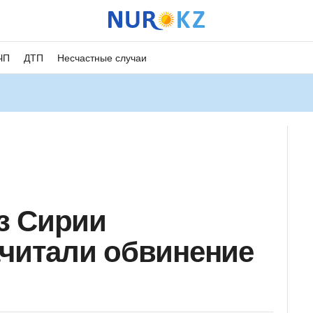
ЧП
ДТП
Несчастные случаи
з Сирии
ачитали обвинение