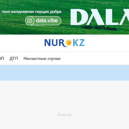
ЧП
ДТП
Несчастные случаи