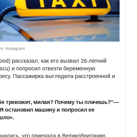
m: Instagram
od) рассказал, как его вызвал 26-летний
escu) и попросил отвезти беременную
есу. Пассажирка выглядела расстроенной и
ебя тревожит, милая? Почему ты плачешь?"—
 Я остановил машину и попросил ее
шло».
налась, что приехала в Великобританию