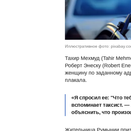
Иллюстративное фото: pixabay.co
Тахир Мехмуд (Tahir Mehmo
Роберт Энеску (Robert En
женщину по заданному адр
плакала.
«Я спросил ее: "Что т
вспоминает таксист. —
объяснить, что произо
Жительница Румынии приз