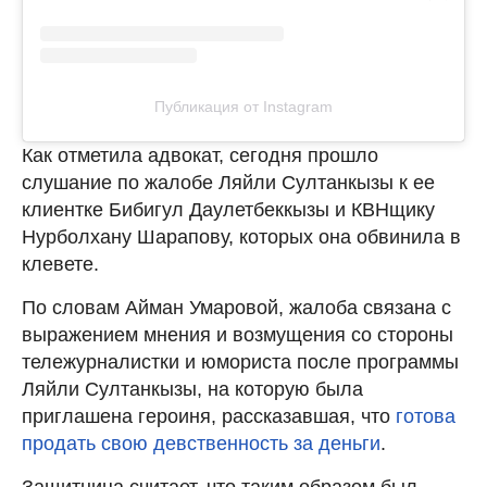
Публикация от Instagram
Как отметила адвокат, сегодня прошло
слушание по жалобе Ляйли Султанкызы
к ее
клиентке Бибигул Даулетбеккызы и КВНщику
Нурболхану Шарапову, которых она обвинила в
клевете.
По словам Айман Умаровой, жалоба связана с
выражением мнения и возмущения со стороны
тележурналистки и юмориста после программы
Ляйли Султанкызы, на которую была
приглашена героиня, рассказавшая, что
готова
продать свою девственность за деньги
.
Защитница считает, что таким образом был