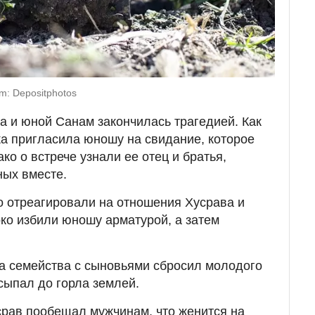
m: Depositphotos
а и юной Санам закончилась трагедией. Как
а пригласила юношу на свидание, которое
ко о встрече узнали ее отец и братья,
ных вместе.
 отреагировали на отношения Хусрава и
ко избили юношу арматурой, а затем
а семейства с сыновьями сбросил молодого
асыпал до горла землей.
рав пообещал мужчинам, что женится на