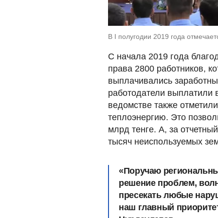
В I полугодии 2019 года отмечае
С начала 2019 года благ
права 2800 работников, к
выплачивались заработные
работодатели выплатили в
ведомстве также отметили
теплоэнергию. Это позвол
млрд тенге. А, за отчетны
тысяч неиспользуемых зем
«Поручаю региональны
решение проблем, вол
пресекать любые наруш
наш главный приоритет