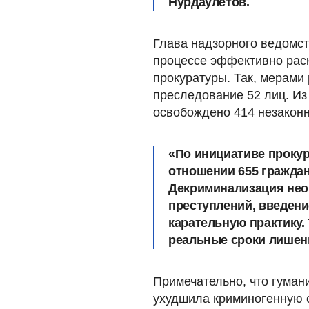
Нурдаулетов.
Глава надзорного ведомст
процессе эффективно рас
прокуратуры. Так, мерами
преследование 52 лиц. И
освобождено 414 незакон
«По инициативе проку
отношении 655 граждан
Декриминализация нео
преступлений, введени
карательную практику. 
реальные сроки лишени
Примечательно, что гуман
ухудшила криминогенную с