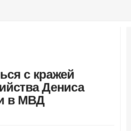
ься с кражей
бийства Дениса
ли в МВД