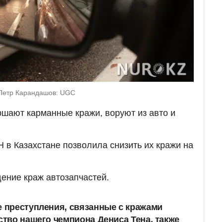
 Петр Карандашов: UGC
ршают карманные кражи, воруют из авто и
 в Казахстане позволила снизить их кражи на
ение краж автозапчастей.
е преступления, связанные с кражами
йство нашего чемпиона Дениса Тена, также