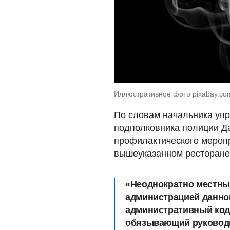
Иллюстративное фото pixabay.co
По словам начальника уп
подполковника полиции Д
профилактического меропр
вышеуказанном ресторане
«Неоднократно местные
администрацией данно
административный коде
обязывающий руководи