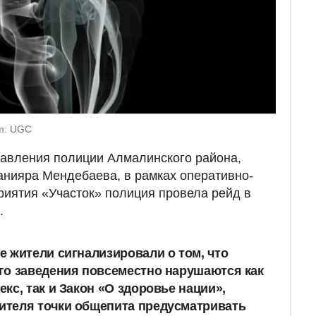
m: UGC
равления полиции Алмалинского района,
анияра Мендебаева, в рамках оперативно-
иятия «Участок» полиция провела рейд в
.
 жители сигнализировали о том, что
го заведения повсеместно нарушаются как
кс, так и Закон «О здоровье нации»,
теля точки общепита предусматривать