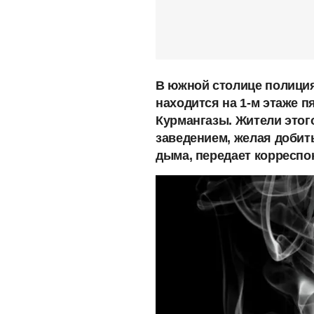
В южной столице полиция
находится на 1-м этаже п
Курмангазы. Жители этог
заведением, желая добить
дыма, передает корресп