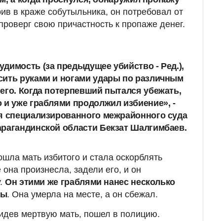
рив в краже собутыльника, он потребовал от
опроверг свою причастность к пропаже денег.
димость (за предыдущее убийство - Ред.),
сить руками и ногами удары по различным
его
. Когда потерпевший пытался убежать,
 и уже граблями продолжил избиение», -
ья специализированного межрайонного суда
рагандинской области Бекзат Шалгимбаев.
ошла мать избитого и стала оскорблять
она произнесла, задели его, и он
у.
Он этими же граблями нанес несколько
ны
. Она умерла на месте, а он сбежал.
идев мертвую мать, пошел в полицию.