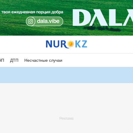
ЧП
ДТП
Несчастные случаи