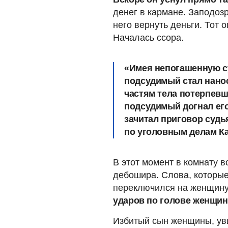
денег в кармане. Заподоз
него вернуть деньги. Тот 
Началась ссора.
«Имея непогашенную су
подсудимый стал нано
частям тела потерпевш
подсудимый догнал его
зачитал приговор суд
по уголовным делам Ка
В этот момент в комнату в
дебошира. Слова, которые 
переключился на женщин
ударов по голове женщи
Избитый сын женщины, ув