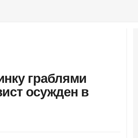
инку граблями
ист осужден в