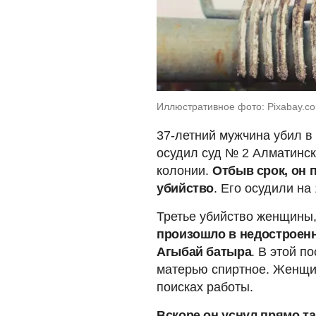
Иллюстративное фото: Pixabay.c
37-летний мужчина убил в 
осудил суд № 2 Алматинск
колонии.
Отбыв срок, он 
убийство
. Его осудили на
Третье убийство женщины
произошло в недостроенн
Агыбай батыра
. В этой п
матерью спиртное. Женщи
поисках работы.
Вскоре он уснул прямо та