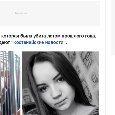
 которая была убита летом прошлого года,
дают "
Костанайские новости
".