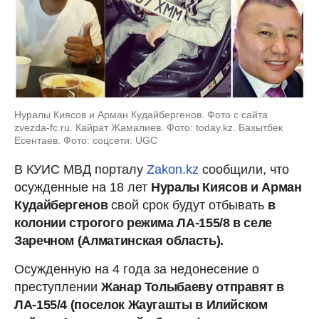
Нуралы Киясов и Арман Кудайбергенов. Фото с сайта
zvezda-fc.ru. Кайрат Жамалиев. Фото: today.kz. Бахытбек
Есентаев. Фото: соцсети: UGC
В КУИС МВД порталу
Zakon.kz
сообщили, что
осужденные на 18 лет
Нуралы Киясов и Арман
Кудайбергенов
свой срок будут отбывать
в
колонии строгого режима ЛА-155/8 в селе
Заречном (Алматинская область).
Осужденную на 4 года за недонесение о
преступлении
Жанар Толыбаеву отправят в
ЛА-155/4 (поселок Жаугашты в Илийском