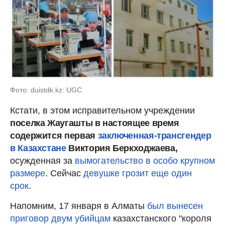
Фото: duistdk.kz: UGC
Кстати, в этом исправительном учреждении
поселка Жаугашты в настоящее время
содержится первая
заключенная-трансгендер
в Казахстане
Виктория Беркходжаева,
осужденная за
вымогательство в особо крупном
размере
. Сейчас
девушке грозит еще один
срок
.
Напомним, 17 января в Алматы
был вынесен
приговор двум убийцам
казахстанского "короля