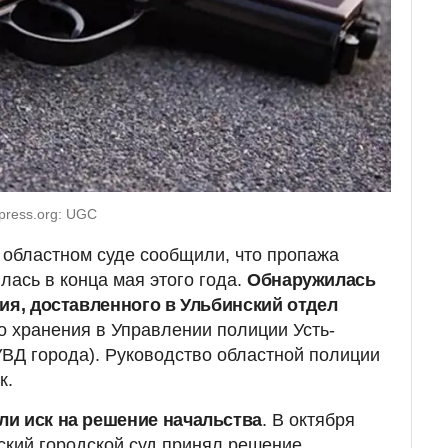
press.org: UGC
 областном суде сообщили, что пропажа
лась в конца мая этого года.
Обнаружилась
ия, доставленного в Ульбинский отдел
 хранения в Управлении полиции Усть-
УВД города). Руководство областной полиции
к.
и иск на решение начальства
. В октября
рский городской суд принял решение