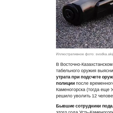
Иллюстративное фото: svodka.aki
В Восточно-Казахстанском
табельного оружия выясни
утрата при подсчете оруж
полиции
после временного
Каменогорска (тогда еще 
решило уволить 12 челове
Бывшие сотрудники подал
этого года Усть-Каменого