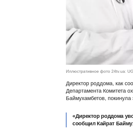
Иллюстративное фото 24tv.ua: U
Директор роддома, как со
Департамента Комитета о
Баймухамбетов, покинула 
«Директор роддома уво
сообщил Кайрат Байму