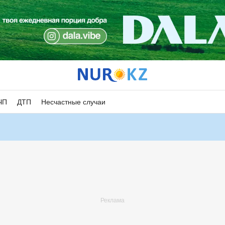
ЧП
ДТП
Несчастные случаи