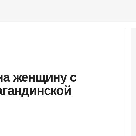
на женщину с
агандинской