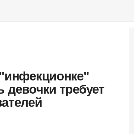
 "инфекционке"
ь девочки требует
вателей