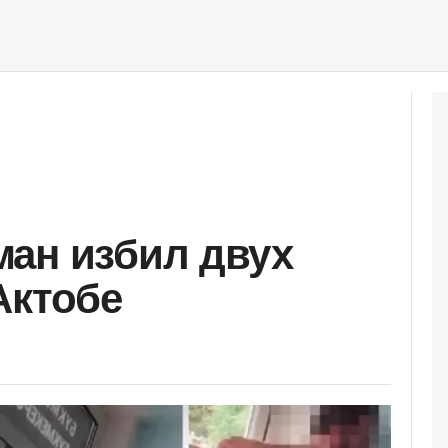
ан избил двух
Актобе