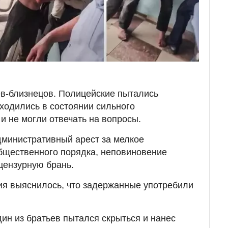
ев-близнецов. Полицейские пытались
аходились в состоянии сильного
и не могли отвечать на вопросы.
дминистративный арест за мелкое
бщественного порядка, неповиновение
цензурную брань.
ия выяснилось, что задержанные употребили
дин из братьев пытался скрыться и нанес