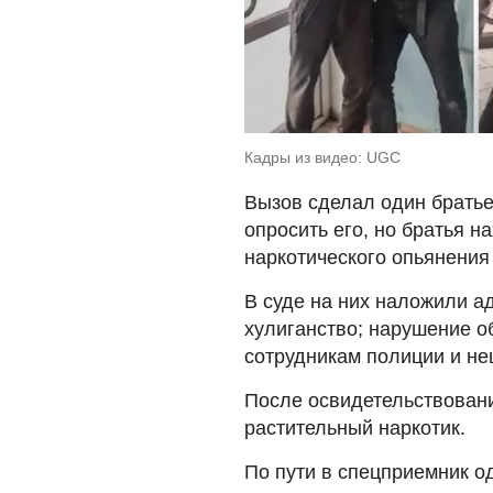
Кадры из видео: UGC
Вызов сделал один брать
опросить его, но братья н
наркотического опьянения 
В суде на них наложили а
хулиганство; нарушение о
сотрудникам полиции и не
После освидетельствован
растительный наркотик.
По пути в спецприемник о