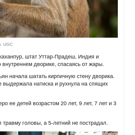
m: UGC
аханпур, штат Уттар-Прадеш, Индия и
о внутреннем дворике, спасаясь от жары.
зьян начала шатать кирпичную стену дворика.
не выдержала натиска и рухнула на спящих
о ее детей возрастом 20 лет, 9 лет, 7 лет и 3
 травму головы, а 5-летний не пострадал.