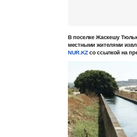
В поселке Жаскешу Тюльк
местными жителями извле
NUR.KZ
со ссылкой на пр