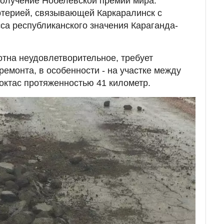
получение Нобелевской премии мира.
ртерией, связывающей Каркаралинск с
сса республиканского значения Караганда-
тна неудовлетворительное, требует
ремонта, в особенности - на участке между
октас протяженностью 41 километр.