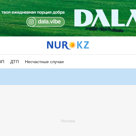
ЧП
ДТП
Несчастные случаи