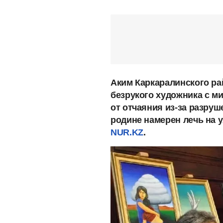
Аким Каркаралинского рай
безрукого художника с м
от отчаяния из-за разру
родине намерен лечь на 
NUR.KZ
.