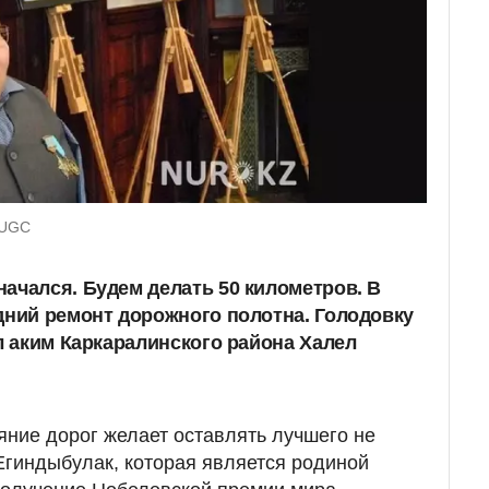
 UGC
ачался. Будем делать 50 километров. В
дний ремонт дорожного полотна. Голодовку
ил аким Каркаралинского района Халел
яние дорог желает оставлять лучшего не
 Егиндыбулак, которая является родиной