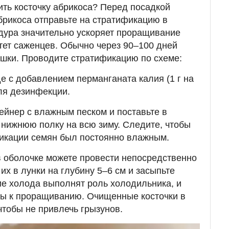
ить косточку абрикоса? Перед посадкой
рикоса отправьте на стратификацию в
дура значительно ускоряет проращивание
ет саженцев. Обычно через 90–100 дней
шки. Проводите стратификацию по схеме:
де с добавлением перманганата калия (1 г на
для дезинфекции.
тейнер с влажным песком и поставьте в
нижнюю полку на всю зиму. Следите, чтобы
фикации семян был постоянно влажным.
 оболочке можете провести непосредственно
 их в лунки на глубину 5–6 см и засыпьте
ие холода выполнят роль холодильника, и
вы к проращиванию. Очищенные косточки в
чтобы не привлечь грызунов.