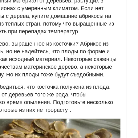
ный материал от деревьев, растущих в
гионах с умеренным климатом. Если нет
ы с дерева, купите домашние абрикосы на
из теплых стран, потому что выращенные из
уть при перепадах температур.
ево, выращенное из косточки? Абрикос из
ь, но не надейтесь, что плоды по форме и
, как исходный материал. Некоторые саженцы
ачествам материнское дерево, а некоторые
у. Но их плоды тоже будут съедобными.
бедиться, что косточка получена из плода,
 от деревьев того же рода, чтобы
во время опыления. Подготовьте несколько
оторые из них не прорастут.