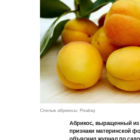
Спелые абрикосы: Pixabay
Абрикос, выращенный из 
признаки материнской фо
объяснил журнал по садо