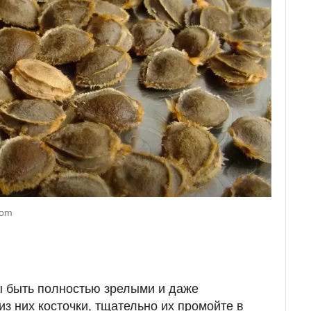
oom
 быть полностью зрелыми и даже
з них косточки, тщательно их промойте в