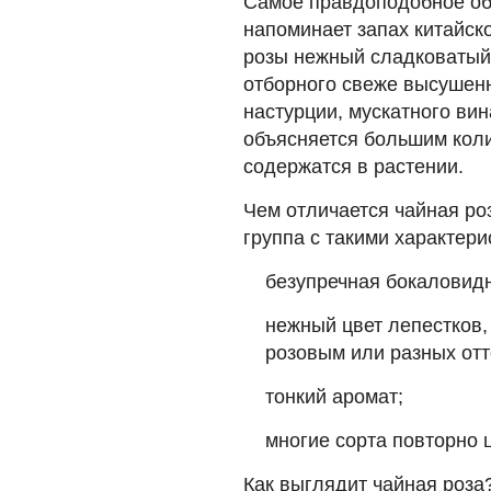
Самое правдоподобное об
напоминает запах китайско
розы нежный сладковатый
отборного свеже высушенн
настурции, мускатного ви
объясняется большим кол
содержатся в растении.
Чем отличается чайная ро
группа с такими характери
безупречная бокаловидн
нежный цвет лепестков,
розовым или разных отт
тонкий аромат;
многие сорта повторно ц
Как выглядит чайная роза