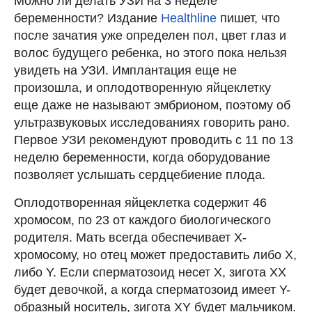
Можно ли делать УЗИ на 3 неделе
беременности? Издание
Healthline
пишет, что
после зачатия уже определен пол, цвет глаз и
волос будущего ребенка, но этого пока нельзя
увидеть на УЗИ. Имплантация еще не
произошла, и оплодотворенную яйцеклетку
еще даже не называют эмбрионом, поэтому об
ультразвуковых исследованиях говорить рано.
Первое УЗИ рекомендуют проводить с 11 по 13
неделю беременности, когда оборудование
позволяет услышать сердцебиение плода.
Оплодотворенная яйцеклетка содержит 46
хромосом, по 23 от каждого биологического
родителя. Мать всегда обеспечивает X-
хромосому, но отец может предоставить либо X,
либо Y. Если сперматозоид несет Х, зигота XX
будет девочкой, а когда сперматозоид имеет Y-
образный носитель, зигота XY будет мальчиком.