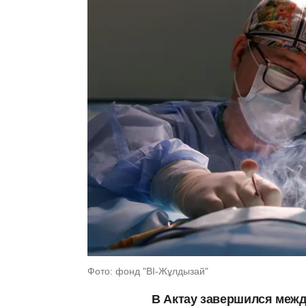
Фото: фонд "BI-Жұлдызай"
В Актау завершился межд