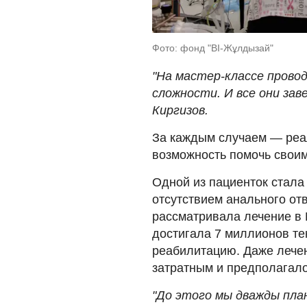
Фото: фонд "BI-Жұлдызай"
"На мастер-классе прово
сложности. И все они зав
Киргизов.
За каждым случаем — реа
возможность помочь своим
Одной из пациенток стала
отсутствием анального отв
рассматривала лечение в 
достигала 7 миллионов тен
реабилитацию. Даже лечен
затратным и предполагало
"До этого мы дважды пла