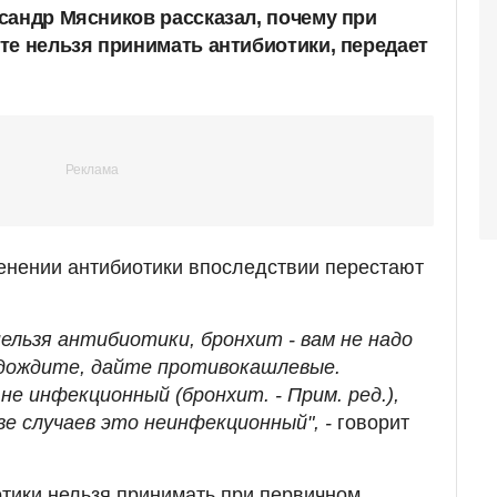
сандр Мясников рассказал, почему при
те нельзя принимать антибиотики, передает
енении антибиотики впоследствии перестают
 нельзя антибиотики, бронхит - вам не надо
дождите, дайте противокашлевые.
е инфекционный (бронхит. - Прим. ред.),
е случаев это неинфекционный", -
говорит
отики нельзя принимать при первичном