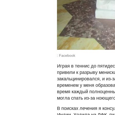
: Facebook
Играя в теннис до пятидес
привели к разрыву мениск
закальцинировался, и из-з
временем у меня образов
время каждый полноценный
могла спать из-за ноющего
В поисках лечения я консу
Индии. Ходила на ЛФК, пи