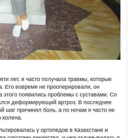
яти лет, я часто получала травмы, которые
а. Его вовремя не прооперировали, он
а этого появились проблемы с суставами. Со
ался деформирующий артроз. В последнее
 шаг причинял боль, а по ночам я часто не
 колена.
льтировалась у ортопедов в Казахстане и
ла горстями лекарства, и уже задумывалась о