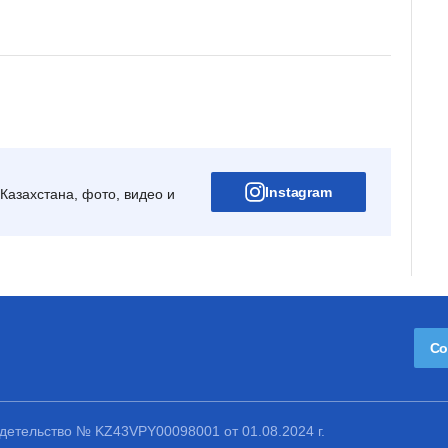
Instagram
Казахстана, фото, видео и
Со
етельство № KZ43VPY00098001 от 01.08.2024 г.