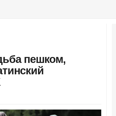
дьба пешком,
атинский
К