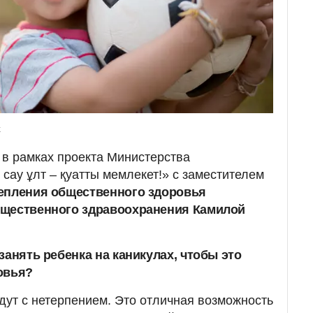
k
в рамках проекта Министерства
сау ұлт – қуатты мемлекет!» с заместителем
репления общественного здоровья
бщественного здравоохранения Камилой
занять ребенка на каникулах, чтобы это
овья?
дут с нетерпением. Это отличная возможность