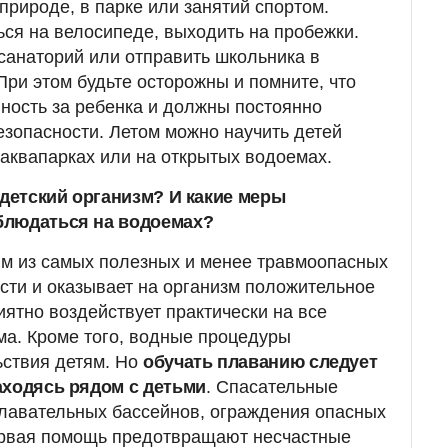
природе, в парке или занятий спортом.
ься на велосипеде, выходить на пробежки.
санаторий или отправить школьника в
При этом будьте осторожны и помните, что
нность за ребенка и должны постоянно
езопасности. Летом можно научить детей
 аквапарках или на открытых водоемах.
 детский организм? И какие меры
блюдаться на водоемах?
им из самых полезных и менее травмоопасных
сти и оказывает на организм положительное
иятно воздействует практически на все
ма. Кроме того, водные процедуры
ьствия детям. Но
обучать плаванию следует
аходясь рядом с детьми
. Спасательные
плавательных бассейнов, ограждения опасных
ервая помощь предотвращают несчастные