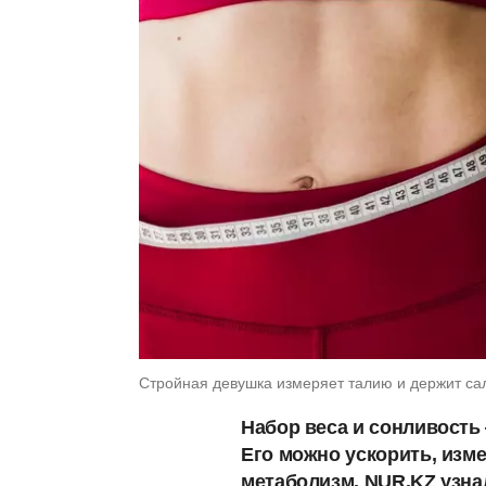
Стройная девушка измеряет талию и держит сал
Набор веса и сонливость
Его можно ускорить, изм
метаболизм, NUR.KZ узна