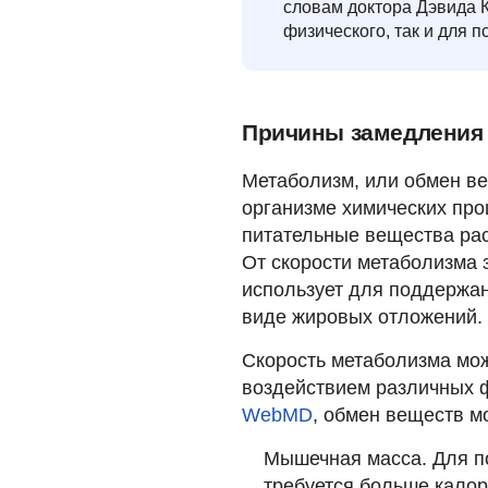
словам доктора Дэвида 
физического, так и для п
Причины замедления
Метаболизм, или обмен ве
организме химических про
питательные вещества ра
От скорости метаболизма 
использует для поддержан
виде жировых отложений.
Скорость метаболизма мож
воздействием различных ф
WebMD
, обмен веществ м
Мышечная масса. Для 
требуется больше калор