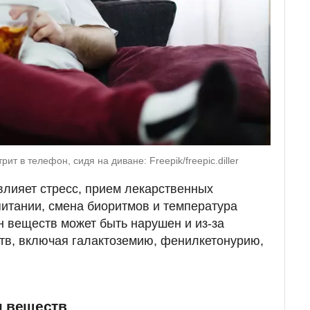
т в телефон, сидя на диване: Freepik/freepic.diller
влияет стресс, прием лекарственных
питании, смена биоритмов и температура
 веществ может быть нарушен и из-за
тв, включая галактоземию, фенилкетонурию,
н веществ