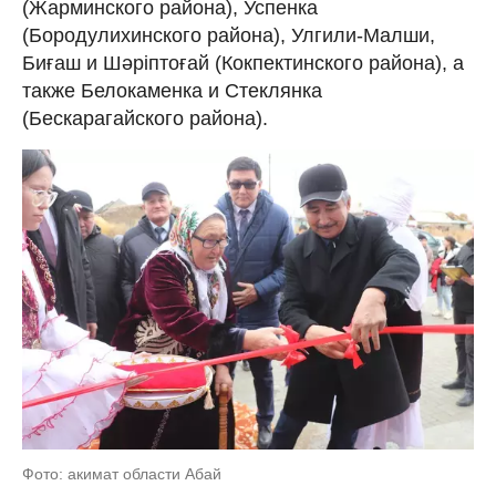
(Жарминского района), Успенка
(Бородулихинского района), Улгили-Малши,
Биғаш и Шәріптоғай (Кокпектинского района), а
также Белокаменка и Стеклянка
(Бескарагайского района).
Фото: акимат области Абай