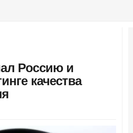
нал Россию и
инге качества
ия