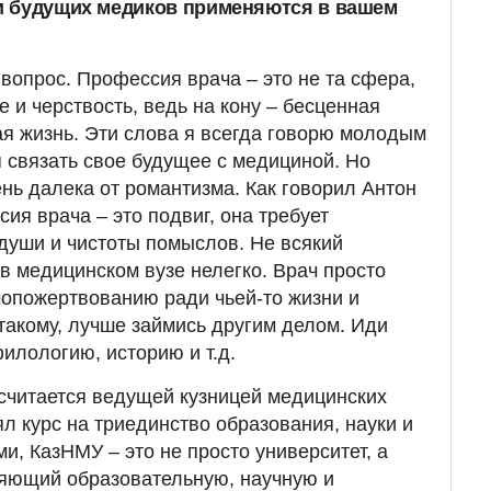
и будущих медиков применяются в вашем
 вопрос. Профессия врача – это не та сфера,
 и черствость, ведь на кону – бесценная
я жизнь. Эти слова я всегда говорю молодым
 связать свое будущее с медициной. Но
нь далека от романтизма. Как говорил Антон
ия врача – это подвиг, она требует
души и чистоты помыслов. Не всякий
 в медицинском вузе нелегко. Врач просто
мопожертвованию ради чьей-то жизни и
 такому, лучше займись другим делом. Иди
илологию, историю и т.д.
считается ведущей кузницей медицинских
ял курс на триединство образования, науки и
и, КазНМУ – это не просто университет, а
няющий образовательную, научную и