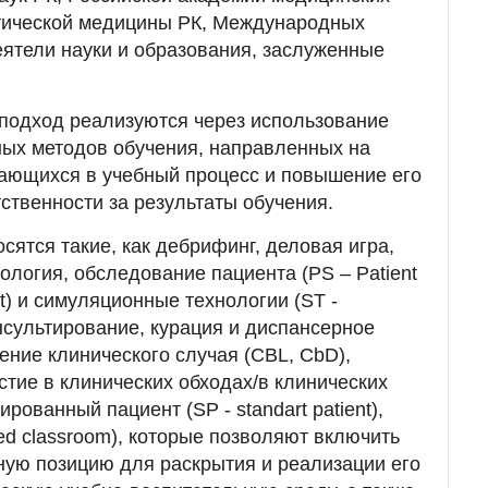
тической медицины РК, Международных
ятели науки и образования, заслуженные
подход реализуются через использование
ых методов обучения, направленных на
чающихся в учебный процесс и повышение его
ственности за результаты обучения.
осятся такие, как дебрифинг, деловая игра,
нология, обследование пациента (PS – Patient
ct) и симуляционные технологии (ST -
консультирование, курация и диспансерное
ение клинического случая (CBL, CbD),
стие в клинических обходах/в клинических
рованный пациент (SP - standart patient),
ped classroom), которые позволяют включить
вную позицию для раскрытия и реализации его