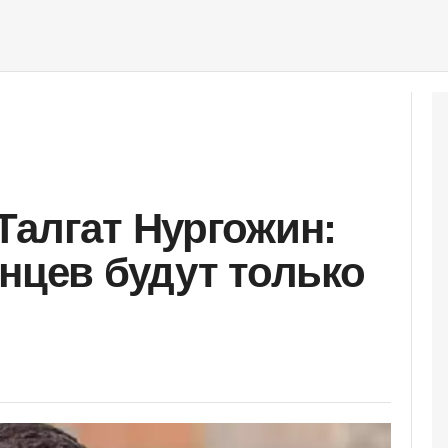
Талгат Нургожин:
анцев будут только