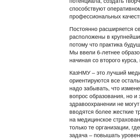
потенциала, создать твор
способствуют оперативно
профессиональных качест
Постоянно расширяется се
расположены в крупнейших
потому что практика буду
Мы ввели 6-летнее образов
начиная со второго курса, 
КазНМУ – это лучший медиц
ориентируются все остал
надо забывать, что измене
вопрос образования, но и
здравоохранении не могут
вводятся более жесткие т
на медицинское страхован
только те организации, гд
задача – повышать уровен