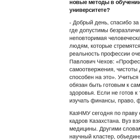
новые методы в обучени
университете?
- Добрый день, спасибо за
где допустимы безразличие
неповторимая человеческа
людям, которые стремятся
реальность профессии оче
Павлович Чехов: «Професс
самоотвержения, чистоты 
способен на это». Учиться
обязан быть готовым к са
здоровья. Если не готов к
изучать финансы, право, ф
КазНМУ сегодня по праву 
кадров Казахстана. Вуз вз
медицины. Другими словам
научный кластер, объеди