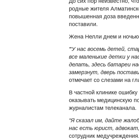
До сих пор неизвестно, ч
родные жителя Алматинско
повышенная доза введенно
поставили.
Жена Нелли днем и ночью 
"
У нас восемь детей, ста
все маленькие детки у на
делать, здесь батареи н
замерзнут, дверь поставит
отмечает со слезами на г
В частной клинике ошибку 
оказывать медицинскую по
журналистам телеканала.
"Я сказал им, дайте жало
нас есть юрист, адвокат,
сотрудник медучреждения