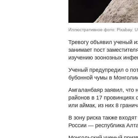
Иллюстративное фото: Pixabay: 
Тревогу объявил ученый и
занимает пост заместител
изучению зоонозных инфе
Ученый предупредил о по
бубонной чумы в Монголи
Амгаланбаяр заявил, что 
районов в 17 провинциях 
или аймак, из них 8 гранич
В зону риска также входя
России — республика Алта
Монгольский ученый призв