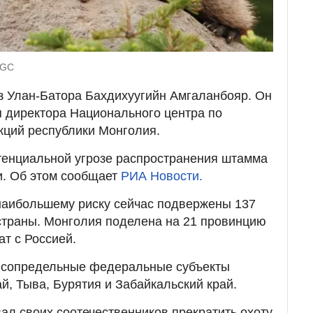
UGC
з Улан-Батора Бахдихуугийн Амгаланбояр. Он
я директора Национального центра по
кций республики Монголия.
тенциальной угрозе распространения штамма
и. Об этом сообщает
РИА Новости.
наибольшему риску сейчас подвержены 137
страны. Монголия поделена на 21 провинцию
ат с Россией.
т сопредельные федеральные субъекты
й, Тыва, Бурятия и Забайкальский край.
ал своих соотечественников прекратить охоту