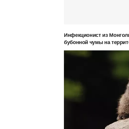
Инфекционист из Монголи
бубонной чумы на террит