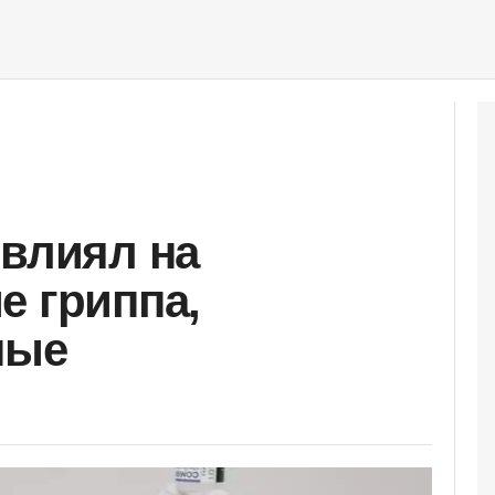
овлиял на
е гриппа,
ные