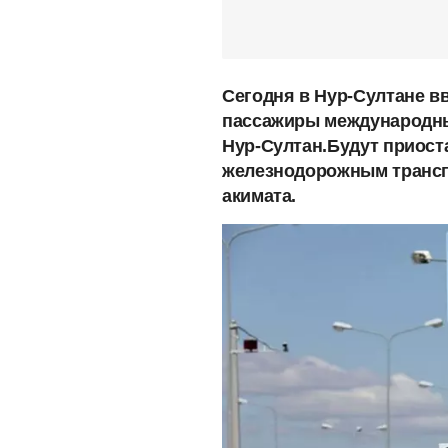
Сегодня в Нур-Султане вв
пассажиры международны
Нур-Султан.Будут приос
железнодорожным трансп
акимата.