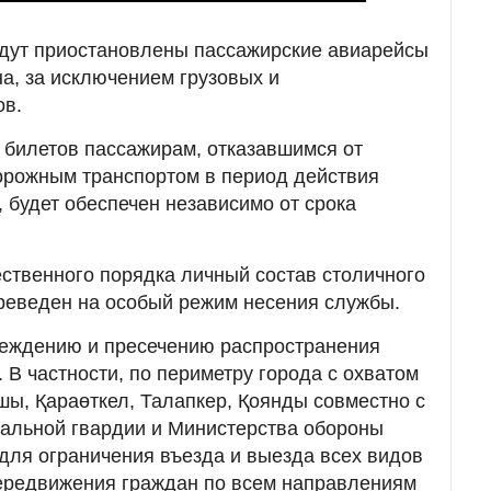
будут приостановлены пассажирские авиарейсы
на, за исключением грузовых и
ов.
 билетов пассажирам, отказавшимся от
орожным транспортом в период действия
 будет обеспечен независимо от срока
ственного порядка личный состав столичного
реведен на особый режим несения службы.
еждению и пресечению распространения
 В частности, по периметру города с охватом
шы, Қараөткел, Талапкер, Қоянды совместно с
льной гвардии и Министерства обороны
для ограничения въезда и выезда всех видов
передвижения граждан по всем направлениям