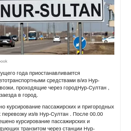
book
екущего года приостанавливается
втотранспортными средствами в/из Нур-
возки, проходящие через городНур-Султан ,
заезда в город.
но курсирование пассажирских и пригородных
перевозку из/в Нур-Султан . После 00.00
решено курсирование пассажирских и
дующих транзитом через станции Нур-