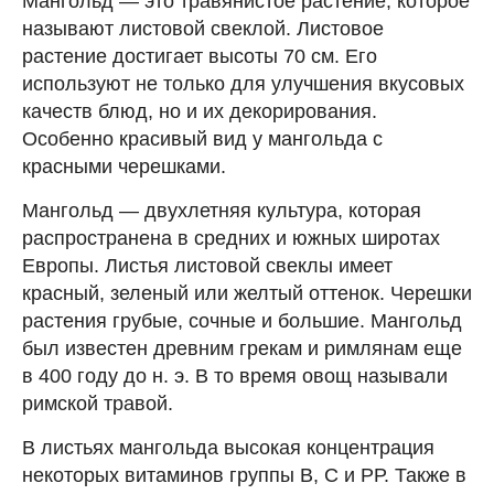
Мангольд — это травянистое растение, которое
называют листовой свеклой. Листовое
растение достигает высоты 70 см. Его
используют не только для улучшения вкусовых
качеств блюд, но и их декорирования.
Особенно красивый вид у мангольда с
красными черешками.
Мангольд — двухлетняя культура, которая
распространена в средних и южных широтах
Европы. Листья листовой свеклы имеет
красный, зеленый или желтый оттенок. Черешки
растения грубые, сочные и большие. Мангольд
был известен древним грекам и римлянам еще
в 400 году до н. э. В то время овощ называли
римской травой.
В листьях мангольда высокая концентрация
некоторых витаминов группы В, С и РР. Также в