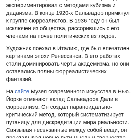
экспериментировал с методами кубизма и
дадаизма. В конце 1920-х Сальвадор примкнул
к группе сюрреалистов. В 1936 году он был
исключен из общества, рассорившись с его
членами на почве политических взглядов.
Художник поехал в Италию, где был впечатлен
картинами эпохи Ренессанса. В его работах
стали доминировать черты академизма, но они
оставались полны сюрреалистических
фантазий.
На
сайте
Музея современного искусства в Нью-
Йорке отмечают вклад Сальвадора Дали в
сюрреализм. Он создал параноидально-
критический метод, который систематизирует
путаницу для дискредитации мира реальности.
Связывая несвязанные между собой вещи, он
прокладывал новые пути мысли и творчества.