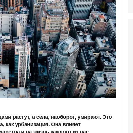
ами растут, а села, наоборот, умирают. Это
а, как урбанизация. Она влияет
дарства и на жизнь каждого из нас.