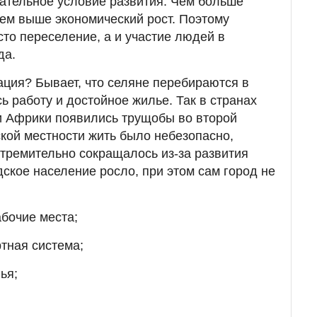
язательное условие развития. Чем больше
тем выше экономический рост. Поэтому
сто переселение, а и участие людей в
да.
ация? Бывает, что селяне перебираются в
сь работу и достойное жилье. Так в странах
и Африки появились трущобы во второй
ской местности жить было небезопасно,
стремительно сокращалось из-за развития
дское население росло, при этом сам город не
бочие места;
тная система;
ья;