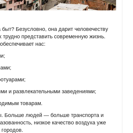
а быт? Безусловно, она дарит человечеству
ых трудно представить современную жизнь.
обеспечивает нас:
и;
лами;
ротуарами;
ыми и развлекательными заведениями;
ходимым товарам.
сы. Больше людей — больше транспорта и
газованность, низкое качество воздуха уже
 городов.