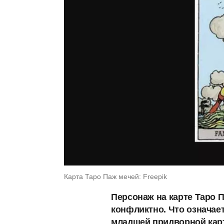
Карта Таро Паж мечей: Freepik
Персонаж на карте Таро 
конфликтно. Что означае
младшей придворной карт