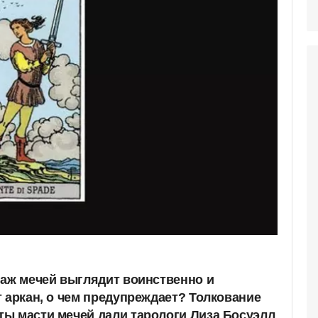
Паж мечей выглядит воинственно и
т аркан, о чем предупреждает? Толкование
ы масти мечей дали тарологи Лиза Босуэлл