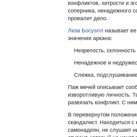
конфликтов, хитрости и э
соперника, ненадежного с
провалит дело.
Лиза Босуэлл
называет ее
значения аркана:
Незрелость, склонность
Ненадежное и недружес
Слежка, подслушивание
Паж мечей описывает сооб
изворотливую личность. Та
развязать конфликт. С ним
В перевернутом положени
скандалист. Находиться с
самонадеян, не слушает н