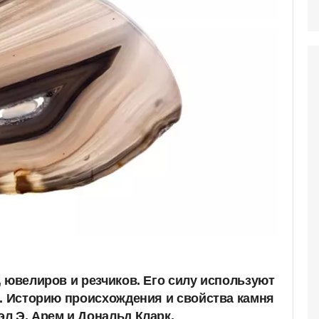
 ювелиров и резчиков. Его силу используют
х. Историю происхождения и свойства камня
л Э. Арем и Дональд Кларк.