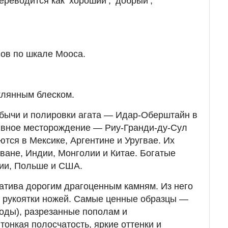
ереводится как ‘хороший’, ‘добрый’,
ов по шкале Мооса.
клянным блеском.
обычи и полировки агата — Идар-Оберштайн в
ивное месторождение — Риу-Гранди-ду-Сул
ются в Мексике, Аргентине и Уругвае. Их
ване, Индии, Монголии и Китае. Богатые
хии, Польше и США.
атива дорогим драгоценным камням. Из него
, рукоятки ножей. Самые ценные образцы —
оды), разрезанные пополам и
тонкая полосчатость, яркие оттенки и