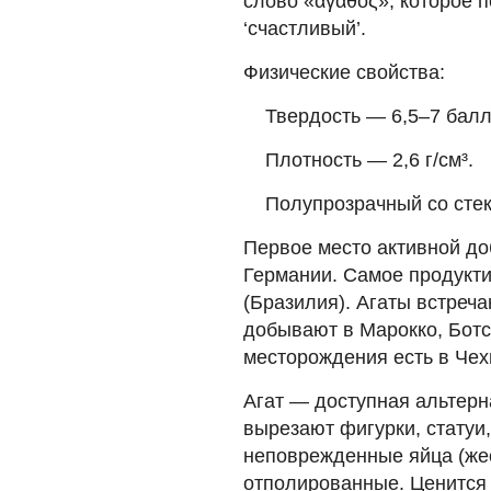
слово «ἀγαθός», которое п
‘счастливый’.
Физические свойства:
Твердость — 6,5–7 балл
Плотность — 2,6 г/см³.
Полупрозрачный со сте
Первое место активной д
Германии. Самое продукт
(Бразилия). Агаты встреча
добывают в Марокко, Ботс
месторождения есть в Че
Агат — доступная альтерн
вырезают фигурки, статуи
неповрежденные яйца (же
отполированные. Ценится 