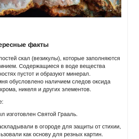
тересные факты
лостей скал (везикулы), которые заполняются
емнием. Содержащиеся в воде вещества
остях пустот и образуют минерал.
мня обусловлено наличием следов оксида
 хрома, никеля и других элементов.
е:
ыл изготовлен Святой Грааль.
аскладывали в огороде для защиты от стихии,
ьзовали как основу для резных картин.