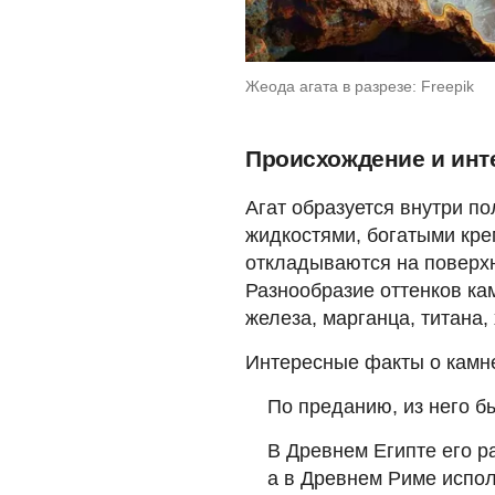
Жеода агата в разрезе: Freepik
Происхождение и ин
Агат образуется внутри по
жидкостями, богатыми кр
откладываются на поверхн
Разнообразие оттенков ка
железа, марганца, титана,
Интересные факты о камн
По преданию, из него б
В Древнем Египте его р
а в Древнем Риме испол