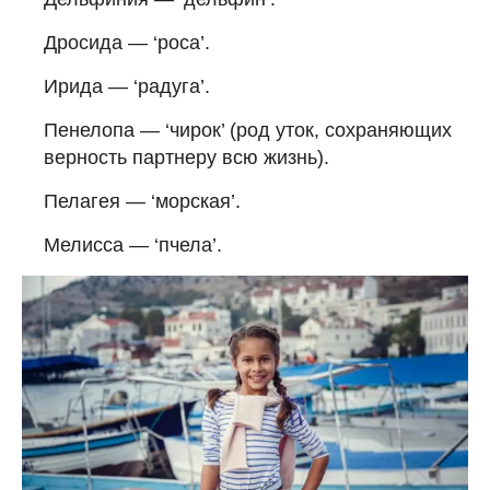
Дросида — ‘роса’.
Ирида — ‘радуга’.
Пенелопа — ‘чирок’ (род уток, сохраняющих
верность партнеру всю жизнь).
Пелагея — ‘морская’.
Мелисса — ‘пчела’.