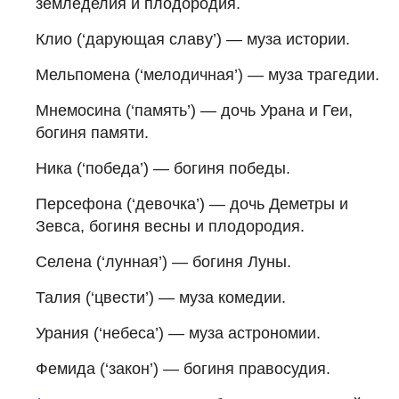
земледелия и плодородия.
Клио (‘дарующая славу’) — муза истории.
Мельпомена (‘мелодичная’) — муза трагедии.
Мнемосина (‘память’) — дочь Урана и Геи,
богиня памяти.
Ника (‘победа’) — богиня победы.
Персефона (‘девочка’) — дочь Деметры и
Зевса, богиня весны и плодородия.
Селена (‘лунная’) — богиня Луны.
Талия (‘цвести’) — муза комедии.
Урания (‘небеса’) — муза астрономии.
Фемида (‘закон’) — богиня правосудия.