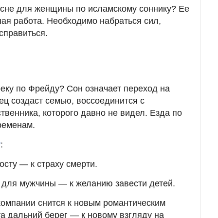
о сне для женщины по исламскому соннику? Ее
ная работа. Необходимо набраться сил,
справиться.
реку по Фрейду? Сон означает переход на
ец создаст семью, воссоединится с
твенника, которого давно не видел. Езда по
ременам.
у
:
осту — к страху смерти.
у для мужчины — к желанию завести детей.
компании снится к новым романтическим
та дальний берег — к новому взгляду на