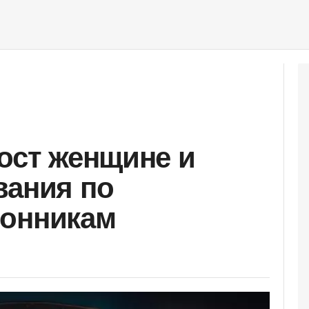
мост женщине и
вания по
сонникам