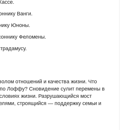
Хассе.
оннику Ванги.
ннику Юноны.
 соннику Феломены.
страдамусу.
волом отношений и качества жизни. Что
т по Лоффу? Сновидение сулит перемены в
условиях жизни. Разрушающийся мост
телями, строящийся — поддержку семьи и