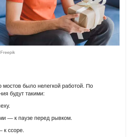
Freepik
о мостов было нелегкой работой. По
ия будут такими:
еху.
ми — к паузе перед рывком.
 к ссоре.