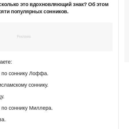
колько это вдохновляющий знак? Об этом
сяти популярных сонников.
аете:
т по соннику Лоффа.
исламскому соннику.
у.
т по соннику Миллера.
ва.