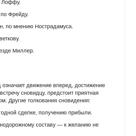
о Лоффу.
 по Фрейду.
он, по мнению Нострадамуса.
веткову.
оезде Миллер.
 означает движение вперед, достижение
встречу сновидцу, предстоит приятная
ом. Другие толкования сновидения:
годной сделке, получению прибыли.
знодорожному составу — к желанию не