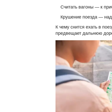
Считать вагоны — к пр
Крушение поезда — над
К чему снится ехать в пое
предвещает дальнюю доро