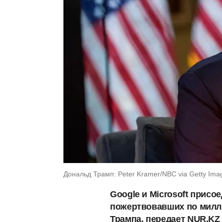
Дональд Трамп: Peter Kramer/NBC via Getty Ima
Google и Microsoft присо
пожертвовавших по милл
Трампа, передает NUR.KZ