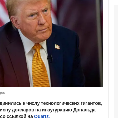
ges
единились к числу технологических гигантов,
иону долларов на инаугурацию Дональда
 со ссылкой на
Quartz.