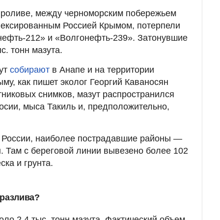
 проливе, между черноморским побережьем
нексированным Россией Крымом, потерпели
нефть-212» и «Волгонефть-239». Затонувшие
с. тонн мазута.
зут
собирают
в Анапе и на территории
му, как пишет эколог Георгий Каваносян
тниковых снимков, мазут распространился
осии, мыса Такиль и, предположительно,
России, наиболее пострадавшие районы —
. Там с береговой линии вывезено более 102
ска и грунта.
 разлива?
ло 2,4 тыс. тонн мазута. Фактический объем