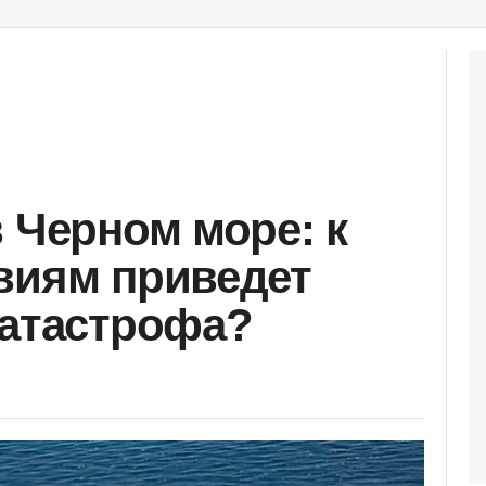
в Черном море: к
виям приведет
катастрофа?