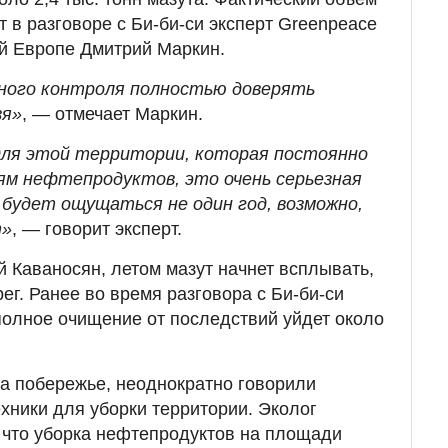
 в разговоре с Би-би-си эксперт Greenpeace
й Европе Дмитрий Маркин.
ного контроля полностью доверять
зя»
, — отмечает Маркин.
для этой территории, которая постоянно
ям нефтепродуктов, это очень серьезная
на будет ощущаться не один год, возможно,
т»
, — говорит эксперт.
й Каваносян, летом мазут начнет всплывать,
рег. Ранее во время разговора с Би-би-си
 полное очищение от последствий уйдет около
а побережье, неоднократно говорили
ехники для уборки территории. Эколог
 что уборка нефтепродуктов на площади