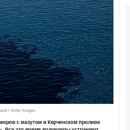
nd / Getty Images
нкеров с мазутом в Керченском проливе
ь. Все это время волонтеры устраняют