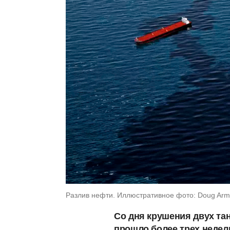
Разлив нефти. Иллюстративное фото: Doug Arma
Со дня крушения двух та
прошло более трех недел