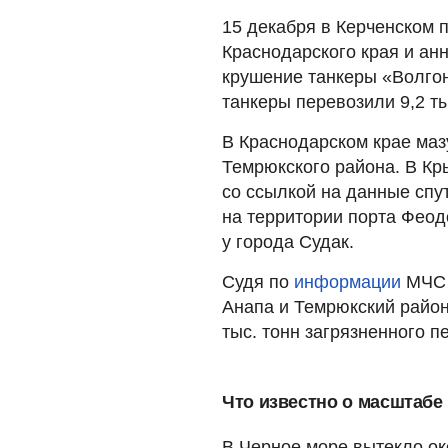
15 декабря в Керченском
Краснодарского края и ан
крушение танкеры «Волго
танкеры перевозили 9,2 ты
В Краснодарском крае ма
Темрюкского района. В Кры
со ссылкой на данные спу
на территории порта Феод
у города Судак.
Судя по
информации
МЧС 
Анапа и Темрюкский район
тыс. тонн загрязненного пе
Что известно о масштабе
В Черное море вытекло око