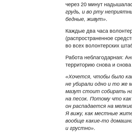
через 20 минут надышала
грудь, и во рту неприятн
бедные, живут»
.
Каждые два часа волонте
(распространенное средст
во всех волонтерских штаб
Работа неблагодарная: Анн
территорию снова и снова
«Хочется, чтобы было ка
не убирали одно и то же 
мазут стоит собирать на
на песок. Потому что как
он распадается на мелкие
Я вижу, как местные жит
вообще какие-то домашн
и грустно»
.