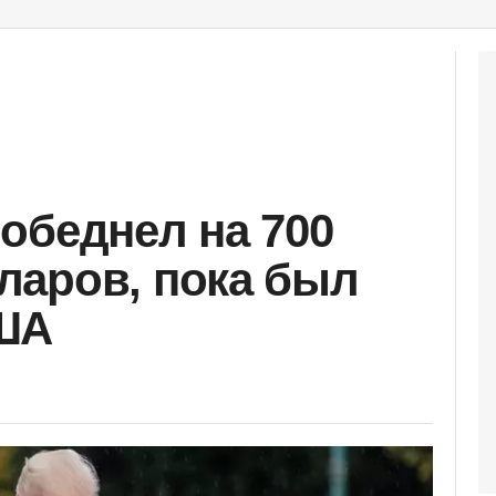
обеднел на 700
ларов, пока был
ША