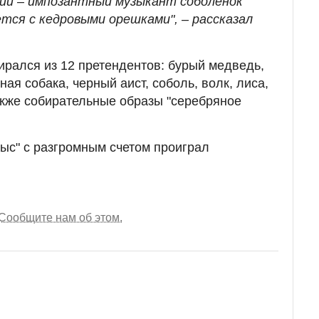
ий – импозантный музыкант соболенок
ется с кедровыми орешками", – рассказал
рался из 12 претендентов: бурый медведь,
ая собака, черный аист, соболь, волк, лиса,
также собирательные образы "серебряное
рыс" с разгромным счетом проиграл
Сообщите нам об этом.