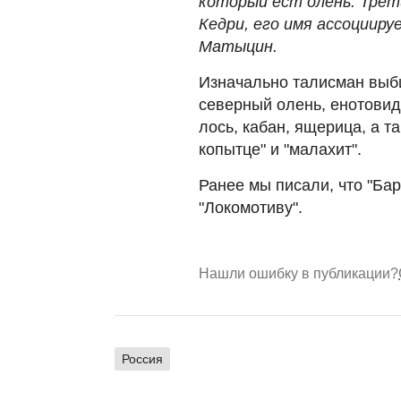
который ест олень. Трет
Кедри, его имя ассоцииру
Матыцин.
Изначально талисман выби
северный олень, енотовидн
лось, кабан, ящерица, а 
копытце" и "малахит".
Ранее мы писали, что "Ба
"Локомотиву".
Нашли ошибку в публикации?
Россия